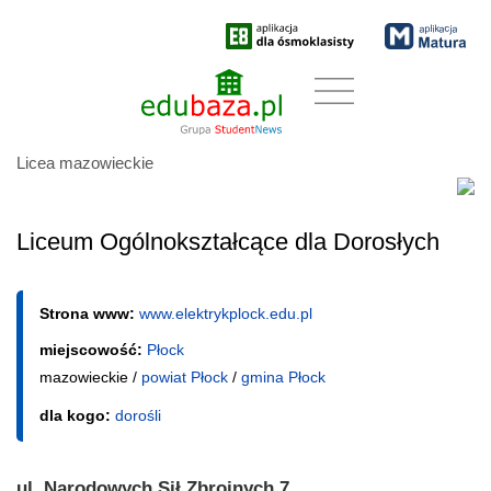
Licea mazowieckie
Liceum Ogólnokształcące dla Dorosłych
Strona www:
www.elektrykplock.edu.pl
miejscowość:
Płock
mazowieckie /
powiat Płock
/
gmina Płock
dla kogo:
dorośli
ul. Narodowych Sił Zbrojnych 7