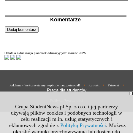
Komentarze
Ostatnia aktualizacja placówek edukacyjnych: marzec 2025
•
•
•
Reklama - Wykorzystajmy wspólnie nasz potencjał!
Kontakt
Patronat
Praca dla studentów
Polityka Prywatności
Grupa StudentNews.pl Sp. z o.o. i jej partnerzy
używają plików cookies i podobnych technologii w
celu realizacji m.in. usług statystycznych i
reklamowych zgodnie z
Polityką Prywatności
. Możesz
określić warunki przechowywania lub dostępu do