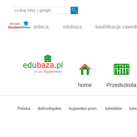
poleca:
edubaza
kwalifikacje zawo
home
Przedszkola
Polska
dolnośląskie
kujawsko-pom.
lubelskie
lub