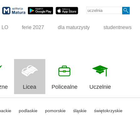
g LO
ferie 2027
dla maturzysty
studentnews
zne
Licea
Policealne
Uczelnie
packie
podlaskie
pomorskie
śląskie
świętokrzyskie