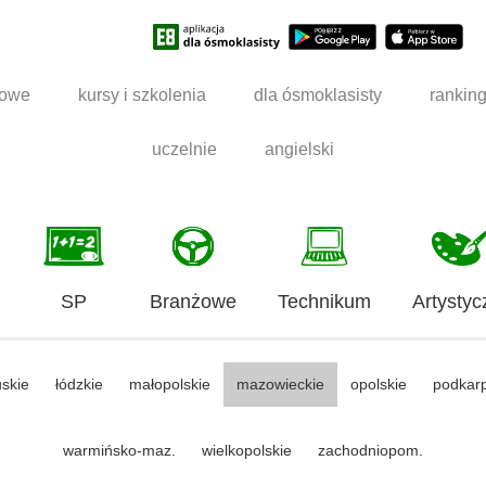
dowe
kursy i szkolenia
dla ósmoklasisty
rankin
uczelnie
angielski
SP
Branżowe
Technikum
Artystyc
uskie
łódzkie
małopolskie
mazowieckie
opolskie
podkar
warmińsko-maz.
wielkopolskie
zachodniopom.