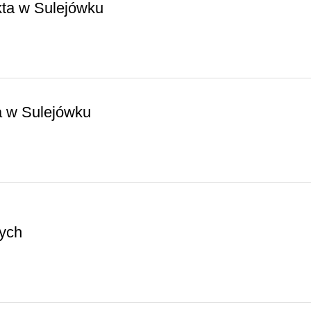
kta w Sulejówku
a w Sulejówku
łych