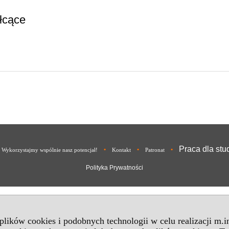
łcące
Praca dla st
•
•
•
 Wykorzystajmy wspólnie nasz potencjał!
Kontakt
Patronat
Polityka Prywatności
 plików cookies i podobnych technologii w celu realizacji m.