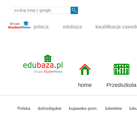
poleca:
edubaza
kwalifikacje zawo
home
Przedszkola
Polska
dolnośląskie
kujawsko-pom.
lubelskie
lub