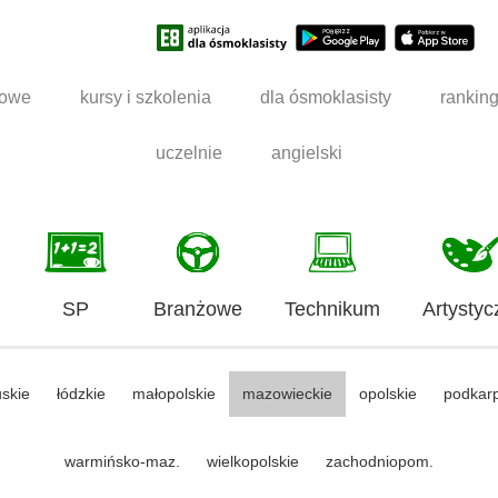
dowe
kursy i szkolenia
dla ósmoklasisty
rankin
uczelnie
angielski
SP
Branżowe
Technikum
Artystyc
uskie
łódzkie
małopolskie
mazowieckie
opolskie
podkar
warmińsko-maz.
wielkopolskie
zachodniopom.