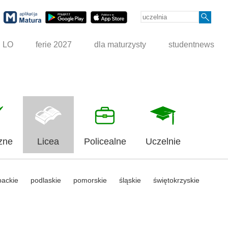
g LO
ferie 2027
dla maturzysty
studentnews
zne
Licea
Policealne
Uczelnie
packie
podlaskie
pomorskie
śląskie
świętokrzyskie